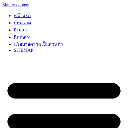
Skip to content
หน้าแรก
บทความ
ยิงปลา
ติดต่อเรา
นโยบายความเป็นส่วนตัว
SITEMAP