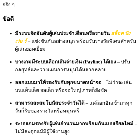
จริง ๆ
ข้อดี
มีระบบจัดอันดับผู้เล่นประจำเดือนหรือรายวัน
สล็อต ปัง
เว่อ ร์
– แข่งขันกันอย่างสนุก พร้อมรับรางวัลพิเศษสำหรับ
ผู้เล่นยอดเยี่ยม
บางเกมมีระบบเลือกเส้นจ่ายเงิน (Payline) ได้เอง
– ปรับ
กลยุทธ์และวางแผนการหมุนได้หลากหลาย
ออกแบบมาให้รองรับกับทุกขนาดหน้าจอ
– ไม่ว่าจะเล่น
บนแท็บเล็ต จอเล็ก หรือจอใหญ่ ภาพก็ยังชัด
สามารถสะสมโบนัสประจำวันได้
– แค่ล็อกอินเข้ามาทุก
วันก็รับของรางวัลหรือหมุนฟรี
ระบบเกมรองรับผู้เล่นจำนวนมากพร้อมกันแบบเรียลไทม์
–
ไม่มีสะดุดแม้มีผู้ใช้งานสูง