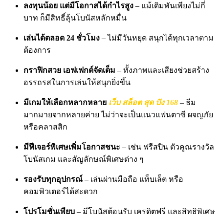
ลงทุนน้อย แต่มีโอกาสได้กำไรสูง
– แม้เดิมพันเพียงไม่กี่
บาท ก็มีสิทธิ์ลุ้นโบนัสหลักหมื่น
เล่นได้ตลอด 24 ชั่วโมง
– ไม่มีวันหยุด สนุกได้ทุกเวลาตาม
ต้องการ
กราฟิกสวย เอฟเฟกต์จัดเต็ม
– ทั้งภาพและเสียงช่วยสร้าง
อรรถรสในการเล่นให้สนุกยิ่งขึ้น
มีเกมให้เลือกหลากหลาย
เว็บ สล็อต สุด ปัง 168
– ธีม
มากมายจากหลายค่าย ไม่ว่าจะเป็นแนวแฟนตาซี ผจญภัย
หรือคลาสสิก
มีฟีเจอร์พิเศษเพิ่มโอกาสชนะ
– เช่น ฟรีสปิน ตัวคูณรางวัล
โบนัสเกม และสัญลักษณ์พิเศษต่าง ๆ
รองรับทุกอุปกรณ์
– เล่นผ่านมือถือ แท็บเล็ต หรือ
คอมพิวเตอร์ได้สะดวก
โปรโมชั่นเพียบ
– มีโบนัสต้อนรับ เครดิตฟรี และสิทธิพิเศษ