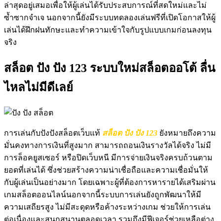
ล่าสุดอยู่เสมอเพื่อให้ผู้เล่นได้รับประสบการณ์ที่สดใหม่และไม่
ซ้ำซากจำเจ นอกจากนี้ยังมีระบบทดลองเล่นฟรีที่เปิดโอกาสให้ผู้
เล่นได้ฝึกฝนทักษะและทำความเข้าใจกับรูปแบบเกมก่อนลงทุน
จริง
สล็อต ปัง ปัง 123 ระบบใหม่สล็อตออโต้ ลื่น
ไหลไม่มีดีเลย์
การเล่นกับปังปังสล็อตเว็บแท้
สล็อต ปัง ปัง 123
ยังหมายถึงความ
มั่นคงทางการเงินที่สูงมาก สามารถถอนเงินรางวัลได้จริง ไม่มี
การล็อคยูสเซอร์ หรือปิดเว็บหนี มีการจ่ายเงินจริงครบถ้วนตาม
ยอดที่เล่นได้ ซึ่งช่วยสร้างความน่าเชื่อถือและความเชื่อมั่นให้
กับผู้เล่นเป็นอย่างมาก โดยเฉพาะผู้ที่ต้องการหารายได้เสริมผ่าน
เกมสล็อตออนไลน์นอกจากนี้ระบบการเล่นยังถูกพัฒนาให้มี
ความเสถียรสูง ไม่มีสะดุดหรือค้างระหว่างเกม ช่วยให้การเล่น
ต่อเนื่องและสนุกสนานตลอดเวลา รวมถึงมีฟีเจอร์ช่วยเหลือต่าง