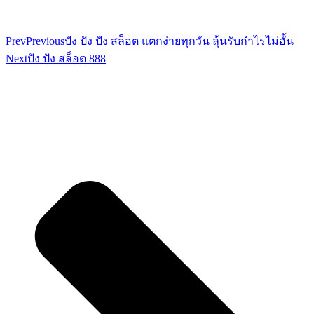
Prev
Previous
ปัง ปัง ปัง สล็อต แตกง่ายทุกวัน ลุ้นรับกำไรไม่อั้น
Next
ปัง ปัง สล็อต 888