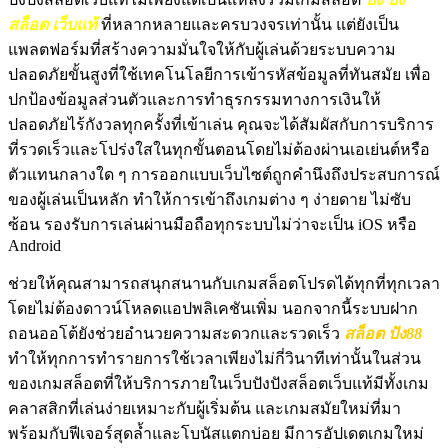
สล็อต เว็บแท้
ที่หลากหลายและครบวงจรเท่านั้น แต่ยังเป็น
แพลตฟอร์มที่สร้างความมั่นใจให้กับผู้เล่นด้วยระบบความ
ปลอดภัยขั้นสูงที่ใช้เทคโนโลยีการเข้ารหัสข้อมูลที่ทันสมัย เพื่อ
ปกป้องข้อมูลส่วนตัวและการทำธุรกรรมทางการเงินให้
ปลอดภัยไร้กังวลทุกครั้งที่เข้าเล่น คุณจะได้สัมผัสกับการบริการ
ที่รวดเร็วและโปร่งใสในทุกขั้นตอนโดยไม่ต้องผ่านเอเย่นต์หรือ
ตัวแทนกลางใด ๆ การออกแบบเว็บไซต์ถูกคำนึงถึงประสบการณ์
ของผู้เล่นเป็นหลัก ทำให้การเข้าถึงเกมต่าง ๆ ง่ายดาย ไม่ซับ
ซ้อน รองรับการเล่นผ่านมือถือทุกระบบไม่ว่าจะเป็น iOS หรือ
Android
ช่วยให้คุณสามารถสนุกสนานกับเกมสล็อตโปรดได้ทุกที่ทุกเวลา
โดยไม่ต้องดาวน์โหลดแอปพลิเคชันเพิ่ม นอกจากนี้ระบบฝาก
ถอนออโต้ยังช่วยอำนวยความสะดวกและรวดเร็ว
สล็อต ปัง88
ทำให้ทุกการทำรายการใช้เวลาเพียงไม่กี่วินาทีเท่านั้นในส่วน
ของเกมสล็อตที่ให้บริการภายในเว็บปังปังสล็อตเว็บแท้มีทั้งเกม
คลาสสิกที่เล่นง่ายเหมาะกับผู้เริ่มต้น และเกมสมัยใหม่ที่มา
พร้อมกับฟีเจอร์สุดล้ำและโบนัสแตกบ่อย มีการอัปเดตเกมใหม่