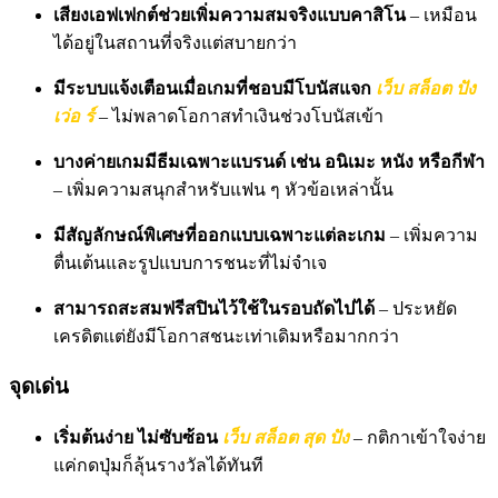
เสียงเอฟเฟกต์ช่วยเพิ่มความสมจริงแบบคาสิโน
– เหมือน
ได้อยู่ในสถานที่จริงแต่สบายกว่า
มีระบบแจ้งเตือนเมื่อเกมที่ชอบมีโบนัสแจก
เว็บ สล็อต ปัง
เว่อ ร์
– ไม่พลาดโอกาสทำเงินช่วงโบนัสเข้า
บางค่ายเกมมีธีมเฉพาะแบรนด์ เช่น อนิเมะ หนัง หรือกีฬา
– เพิ่มความสนุกสำหรับแฟน ๆ หัวข้อเหล่านั้น
มีสัญลักษณ์พิเศษที่ออกแบบเฉพาะแต่ละเกม
– เพิ่มความ
ตื่นเต้นและรูปแบบการชนะที่ไม่จำเจ
สามารถสะสมฟรีสปินไว้ใช้ในรอบถัดไปได้
– ประหยัด
เครดิตแต่ยังมีโอกาสชนะเท่าเดิมหรือมากกว่า
จุดเด่น
เริ่มต้นง่าย ไม่ซับซ้อน
เว็บ สล็อต สุด ปัง
– กติกาเข้าใจง่าย
แค่กดปุ่มก็ลุ้นรางวัลได้ทันที