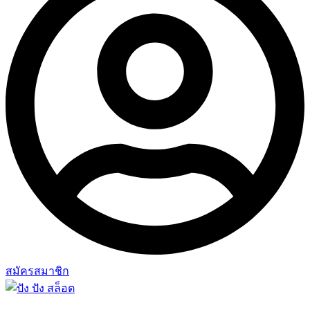
สมัครสมาชิก